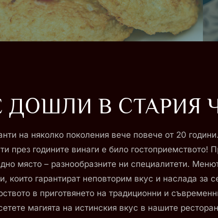
 ДОШЛИ В СТАРИЯ 
нти на няколко поколения вече повече от 20 години
ти през годините винаги е било гостоприемството! 
дно място – разнообразните ни специалитети. Менют
, които гарантират неповторим вкус и наслада за с
рството в приготвянето на традиционни и съвременни
етете магията на истинския вкус в нашите ресторан