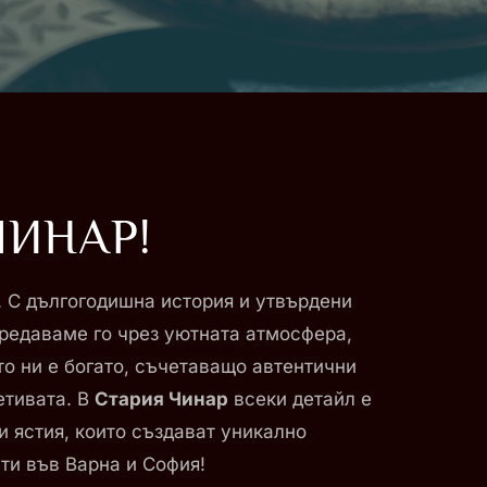
ЧИНАР!
. С дългогодишна история и утвърдени
Предаваме го чрез уютната атмосфера,
о ни е богато, съчетаващо автентични
етивата. В
Стария Чинар
всеки детайл е
 ястия, които създават уникално
ти във Варна и София!